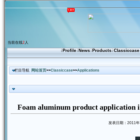
当前在线
2
人
Profile
News
Products
Classiccase
栏目导航
网站首页
>>
Classiccase
>>
Applications
Foam aluminum product application in
发表日期：2011