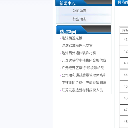
网站
新闻中心
公司动态
行业动态
序
热点新闻
·
泡沫铝透光板
41
·
泡沫铝减振件已交货
42
·
泡沫铝外墙体装饰材料
·
元泰达获得中核集团合格供应
43
·
广元经开区举行“颂歌献给党
44
·
公司顺利通过质量管理体系和
·
中核集团合格供应商复审圆满
45
·
江苏元泰达新材料招聘人员
46
47
48