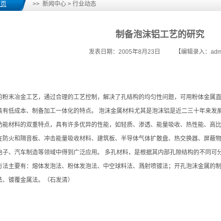
首页
>> 新闻中心 > 行业动态
制备泡沫铝工艺的研究
发表日期：2005年8月23日 【编辑录入：adm
的粉末冶金工艺，通过合理的工艺控制，解决了孔结构的均匀性问题，可用粉体金属
具有低成本、制备加工一体化的特点。 泡沫金属材料尤其是泡沫铝是近二三十年来发
功能材料的双重特点，具有许多优异的性能，如轻质、渗透、能量吸收、热性能、高
在防火和隔音板、冲击能量吸收材料、建筑板、半导体气体扩散盘、热交换器、屏蔽
电子、汽车制造等领域中得到广泛应用。 多孔材料，是根据其内部孔隙结构的不同可
方法主要有：熔体发泡法、粉体发泡法、中空球料法、溅射喷镀法；开孔泡沫金属的
法、镀覆金属法。（石发清）