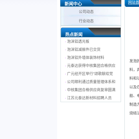
网站
新闻中心
公司动态
行业动态
热点新闻
·
泡沫铝透光板
·
泡沫铝减振件已交货
·
泡沫铝外墙体装饰材料
发泡
·
元泰达获得中核集团合格供应
料，
·
广元经开区举行“颂歌献给党
料和
·
公司顺利通过质量管理体系和
以及
·
中核集团合格供应商复审圆满
舶、
·
江苏元泰达新材料招聘人员
制造
烧结