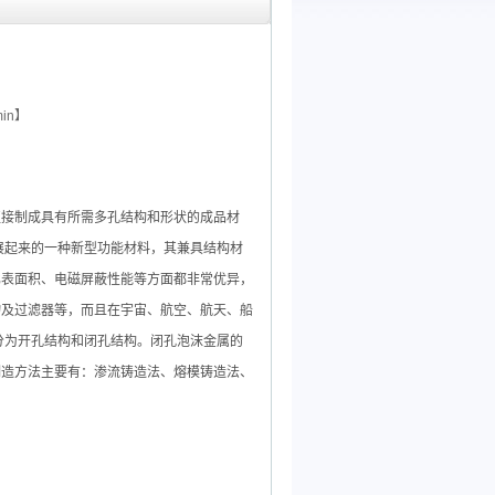
in】
直接制成具有所需多孔结构和形状的成品材
展起来的一种新型功能材料，其兼具结构材
比表面积、电磁屏蔽性能等方面都非常优异，
物及过滤器等，而且在宇宙、航空、航天、船
分为开孔结构和闭孔结构。闭孔泡沫金属的
制造方法主要有：渗流铸造法、熔模铸造法、