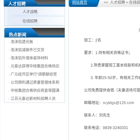
网站首页
>> 人才招聘 > 在线
人才招聘
人才战略
在线招聘
发
热点新闻
钳工：2名
·
泡沫铝透光板
·
泡沫铝减振件已交货
要求：1.持有相关资格证书；
·
泡沫铝外墙体装饰材料
2.熟悉掌握钳工基本技能和机
·
元泰达获得中核集团合格供应
·
广元经开区举行“颂歌献给党
3. 年龄25-50岁，有相关工
·
公司顺利通过质量管理体系和
公司免费提供食宿（夫妻进场可提
·
中核集团合格供应商复审圆满
·
江苏元泰达新材料招聘人员
邮箱地址：
scytdgs@126.com
联系人：刘先生
联系电话：0839-3240331