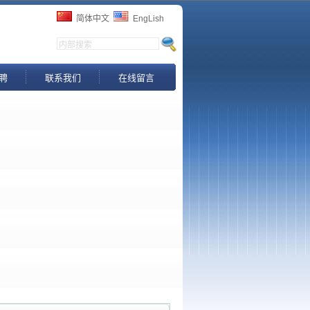
简体中文
EngLish
聘
联系我们
在线留言