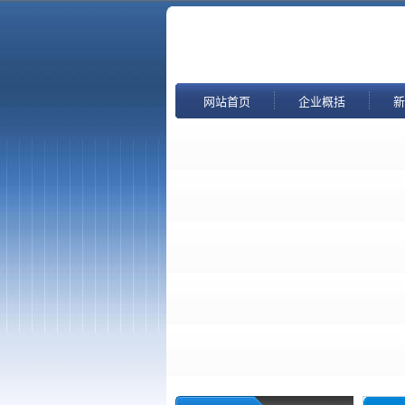
网站首页
企业概括
新