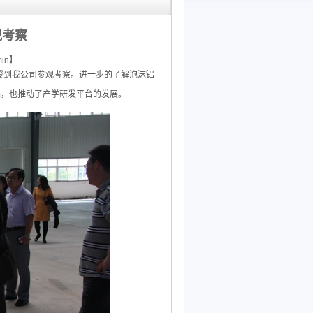
观考察
in】
授到我公司参观考察。进一步的了解泡沫铝
础，也推动了产学研发平台的发展。