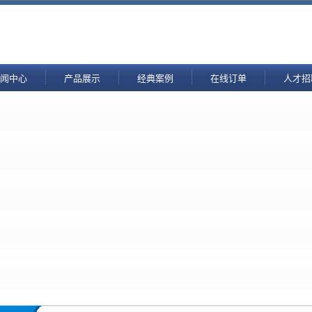
闻中心
产品展示
经典案例
在线订单
人才招